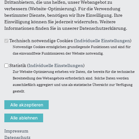
Neukirchen), Lommersum (Lommersum, Bodenheim),
Drittanbietern, die uns helfen, unser Webangebot zu
Hausweiler-Derkum (Hausweiler, Derkum, Ottenheim,
verbessern (Website-Optimierung). Für die Verwendung
Schneppenheim). Der Ort Weilerswist wird im Osten von der
bestimmter Dienste, benötigen wir Ihre Einwilligung. Ihre
Swist und im Westen von der Erft umflossen. Die Auen,
Einwilligung können Sie jederzeit widerrufen. Weitere
gelegen inmitten üppiger Ackerflächen, bieten zahlreiche
Informationen finden Sie in unserer Datenschutzerklärung.
Möglichkeiten für ausgedehnte Spaziergänge und Radtouren
Technisch notwendige Cookies (
Individuelle Einstellungen
)
in der Kulturlandschaft. Beste Waldwandermöglichkeiten am
Notwendige Cookies ermöglichen grundlegende Funktionen und sind für
Villehang findet der Aktive im Kottenforst, einem Teil des
das einwandfreie Funktionieren der Website notwendig.
Naturparks Rheinland. Durch die optimale Erreichbarkeit
über die A 1 / A 553 und A 61, die neue Umgehungsstraße L
Statistik (
Individuelle Einstellungen
)
163 mit Fußgängerbrücke zum Bahnhof und regelmäßige
Zur Website-Optimierung erheben wir Daten, die bereits für die technische
Bahnverbindungen nach Köln und Euskirchen bleibt man in
Bereitstellung des Webangebots erforderlich sind. Solche Daten werden
Weilerswist immer mobil!
ausschließlich aggregiert und uns als statistische Übersicht zur Verfügung
Weitere Informationen
gestellt.
Weilerswist
CDU Weilerswist
Impressum
Datenschutz