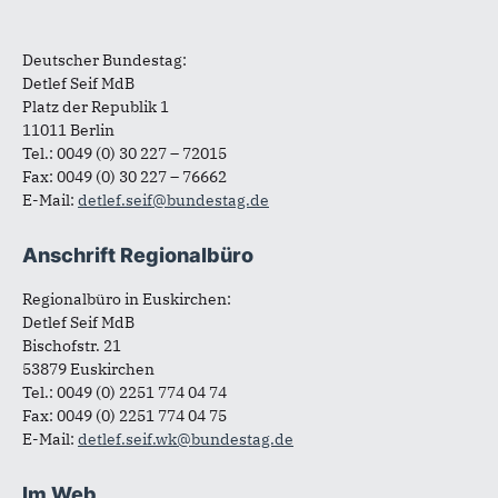
Anschrift Bundestag
Fußbereich
Deutscher Bundestag:
Detlef Seif MdB
Platz der Republik 1
11011 Berlin
Tel.: 0049 (0) 30 227 – 72015
Fax: 0049 (0) 30 227 – 76662
E-Mail:
detlef.seif@bundestag.de
Anschrift Regionalbüro
Regionalbüro in Euskirchen:
Detlef Seif MdB
Bischofstr. 21
53879 Euskirchen
Tel.: 0049 (0) 2251 774 04 74
Fax: 0049 (0) 2251 774 04 75
E-Mail:
detlef.seif.wk@bundestag.de
Im Web