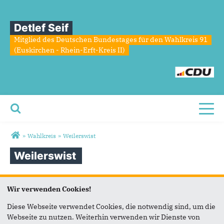
Detlef Seif
Mitglied des Deutschen Bundestages für den Wahlkreis 91
(Euskirchen - Rhein-Erft-Kreis II)
Toggl
Sie sind hier
»
Wahlkreis
»
Weilerswist
Weilerswist
Die Gemeinde besteht aus sechs Ortschaften mit insgesamt
Wir verwenden Cookies!
15 Ortsteilen: Weilerswist (Weilerswist mit Neuheim), Vernich
(Großvernich, Kleinvernich, Horchheim), Metternich
Diese Webseite verwendet Cookies, die notwendig sind, um die
(Metternich), Müggenhausen (Müggenhausen, Schwarzmaar,
Webseite zu nutzen. Weiterhin verwenden wir Dienste von