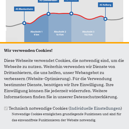
Wir verwenden Cookies!
Grafikausschnitt: Landesbetrieb Mobilität Trier / www.a1-lueckenschluss.de
Diese Webseite verwendet Cookies, die notwendig sind, um die
19.11.2025
Webseite zu nutzen. Weiterhin verwenden wir Dienste von
"Es ist in guter Tag für die Menschen, die Wirtschaft und die
Drittanbietern, die uns helfen, unser Webangebot zu
Infrastruktur in Eifel und Deutschland", kommentiert der
verbessern (Website-Optimierung). Für die Verwendung
Bundestagsabgeordnete Detlef Seif das Urteil des
bestimmter Dienste, benötigen wir Ihre Einwilligung. Ihre
Bundesverwaltungsgerichts. Das Bundesverwaltungsgericht
Einwilligung können Sie jederzeit widerrufen. Weitere
hat voll umfänglich die Klagen des BUND gegen die Planung
Informationen finden Sie in unserer Datenschutzerklärung.
zum Teilstück Kelberg/Adenau der A1 abgewiesen.
Technisch notwendige Cookies (
Individuelle Einstellungen
)
Seif: "Ich freue mich, dass sich beständiger Kampf für den
Notwendige Cookies ermöglichen grundlegende Funktionen und sind für
Lückenschluss und eine gute Planung auszahlen.
das einwandfreie Funktionieren der Website notwendig.
Gemeinsam mit meinem langjährigen Bundestagskollegen
und jetzigen Bundesverkehrsminister Patrick Schnieder