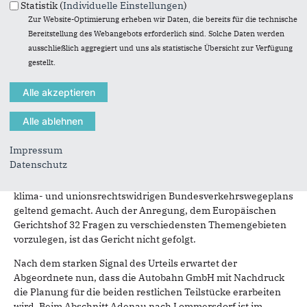
Statistik (
Individuelle Einstellungen
)
sowie vielen anderen Kollegen habe ich mich unermüdlich
Zur Website-Optimierung erheben wir Daten, die bereits für die technische
für das Projekt eingesetzt." Zuletzt war der Entwurf des
Bereitstellung des Webangebots erforderlich sind. Solche Daten werden
Bundeshaushalts angepasst worden, um die Finanzierung
ausschließlich aggregiert und uns als statistische Übersicht zur Verfügung
sicherzustellen. Nun steht der unverzüglichen Aufnahme der
gestellt.
Bauplanung und der Bauausführung für das 10 km lange
Teilstück nichts mehr im Wege.
Das Bundesverwaltungsgericht hat in seinem Urteil (BVerwG
9 A 17.25 - Urteil vom 18. November 2025) sämtliche Rügen
des klagenden Umweltverbandes zurückgewiesen. Der
Impressum
Verband hatte unter anderem Verstöße gegen den Gebiets-
Datenschutz
und Artenschutz, eine unzureichende Gewässerplanung
sowie eine fehlende Bindungswirkung des aus seiner Sicht
klima- und unionsrechtswidrigen Bundesverkehrswegeplans
geltend gemacht. Auch der Anregung, dem Europäischen
Gerichtshof 32 Fragen zu verschiedensten Themengebieten
vorzulegen, ist das Gericht nicht gefolgt.
Nach dem starken Signal des Urteils erwartet der
Abgeordnete nun, dass die Autobahn GmbH mit Nachdruck
die Planung für die beiden restlichen Teilstücke erarbeiten
wird. Beim Abschnitt Adenau nach Lommersdorf ist im