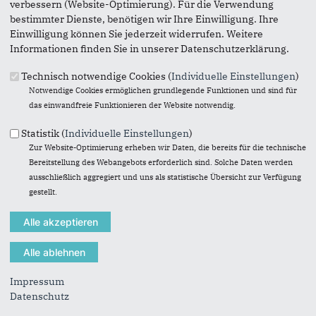
verbessern (Website-Optimierung). Für die Verwendung
bestimmter Dienste, benötigen wir Ihre Einwilligung. Ihre
Einwilligung können Sie jederzeit widerrufen. Weitere
Informationen finden Sie in unserer Datenschutzerklärung.
Empfehlen Sie uns!
Technisch notwendige Cookies (
Individuelle Einstellungen
)
Notwendige Cookies ermöglichen grundlegende Funktionen und sind für
das einwandfreie Funktionieren der Website notwendig.
Statistik (
Individuelle Einstellungen
)
Suchformular
Suche
Zur Website-Optimierung erheben wir Daten, die bereits für die technische
Bereitstellung des Webangebots erforderlich sind. Solche Daten werden
ausschließlich aggregiert und uns als statistische Übersicht zur Verfügung
gestellt.
Anschrift Bundestag
Fußbereich
Deutscher Bundestag:
Impressum
Detlef Seif MdB
Datenschutz
Platz der Republik 1