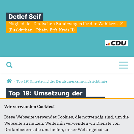
Detlef Seif
Mitglied des Deutschen Bundestages für den Wahlkreis 91
(Euskirchen - Rhein-Erft-Kreis II)
Toggl
Sie sind hier
»
Top 19: Umsetzung der Berufsanerkennungsrichtlinie
Top
19:
Umsetzung
der
Berufsanerkennungsrichtlinie
Wir verwenden Cookies!
Diese Webseite verwendet Cookies, die notwendig sind, um die
23.03.2017
Webseite zu nutzen. Weiterhin verwenden wir Dienste von
Drittanbietern, die uns helfen, unser Webangebot zu
Quelle: Deutscher Bundestag