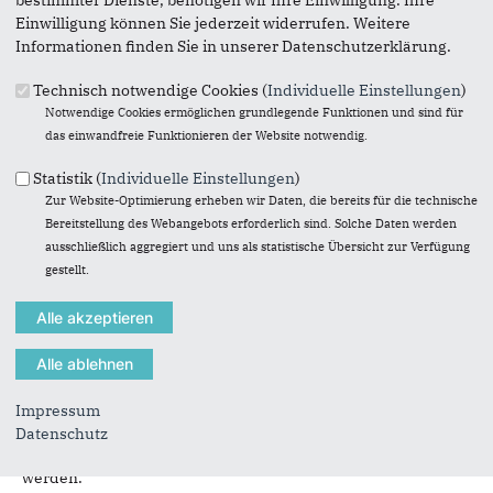
bestimmter Dienste, benötigen wir Ihre Einwilligung. Ihre
Einwilligung können Sie jederzeit widerrufen. Weitere
„Mit Patrick Schnieder hat das Bundesverkehrsministerium
Informationen finden Sie in unserer Datenschutzerklärung.
eine Top-Besetzung“, betonte Seif zu Beginn der Runde.
Schnieder stammt aus dem rheinland-pfälzischen
Technisch notwendige Cookies (
Individuelle Einstellungen
)
Nachbarwahlkreis Seifs und ist seit zwei Monaten als
Notwendige Cookies ermöglichen grundlegende Funktionen und sind für
Bundesminister im Amt. Beide kennen sich seit ihrem Einzug
das einwandfreie Funktionieren der Website notwendig.
in den Deutschen Bundestag im Jahr 2009 und arbeiten
seitdem eng zusammen, wenn es um Vorhaben der Region
Statistik (
Individuelle Einstellungen
)
geht. So organisierten sie etwa im Jahr 2012 eine
Zur Website-Optimierung erheben wir Daten, die bereits für die technische
gemeinsame Demonstration in Düsseldorf für den Weiterbau
Bereitstellung des Webangebots erforderlich sind. Solche Daten werden
der A1.
ausschließlich aggregiert und uns als statistische Übersicht zur Verfügung
gestellt.
Das Bekenntnis aller Teilnehmer für den zügigen Weiterbau
und die Vollendung des Lückenschlusses stand bei dem
Treffen dann auch im Vordergrund. Mit Blick auf die frühere
Ampelregierung und den aktuellen Koalitionsvertrag verwies
Schnieder darauf, dass die jetzige Devise lautet: „Erhalt und
Neubau“ und nicht „Erhalt statt Neubau“. Bedeutsame
Impressum
Infrastrukturprojekte wie der Lückenschluss der A1, der als
Datenschutz
vordringlicher Bedarf eingestuft sei, müssten umgesetzt
werden.