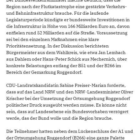
Region nach der Flutkatastrophe eine gestärkte Verkehrs-
und Bahninfrastruktur brauche. Für die laufende
Legislaturperiode kündigte er bundesweite Investitionen in
die Infrastruktur in Höhe von 166 Milliarden Euro an, davon
entfielen rund 52 Milliarden auf die Straße. Voraussetzung
sei bei den einzelnen Maßnahmen eine klare
Prioritätensetzung. In der Diskussion berichteten
Bürgermeister aus dem Wahlkreis, wie etwa Jan Lembach
aus Dahlem oder Hans-Peter Schick aus Mechernich, über
konkrete Belastungen entlang der B51 und der B266 im
Bereich der Gemarkung Roggendorf.
CDU-Landratskandidatin Sabine Preiser-Marian forderte,
dass auf das Land NRW und den NRW-Landesminister Oliver
Krischer bei der Umsetzung der Ortsumgehung Roggendorf
politischer Druck ausgeübt werden müsse. Es könne nicht
sein, dass auf Landesebene ein Bundesvorhaben verzögert
werde, das der Bund wolle und die Region brauche.
Die Teilnehmer hatten neben dem Lückenschluss der A1 und
der Ortsumgehung Roggendorf (B266) eine ganze Palette