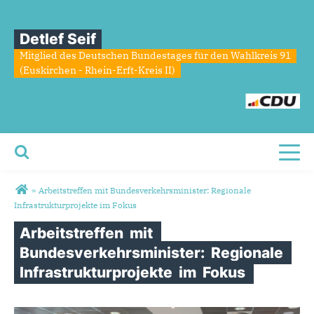
Detlef Seif
Mitglied des Deutschen Bundestages für den Wahlkreis 91
(Euskirchen - Rhein-Erft-Kreis II)
Toggl
Sie sind hier
»
Arbeitstreffen mit Bundesverkehrsminister: Regionale
Infrastrukturprojekte im Fokus
Arbeitstreffen
mit
Bundesverkehrsminister:
Regionale
Infrastrukturprojekte
im
Fokus