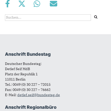
Suchformular
Suche
Anschrift Bundestag
Fußbereich
Deutscher Bundestag:
Detlef Seif MdB
Platz der Republik 1
11011 Berlin
Tel.: 0049 (0) 30 227 – 72015
Fax: 0049 (0) 30 227 – 76662
E-Mail:
detlef.seif@bundestag.de
Anschrift Regionalbüro