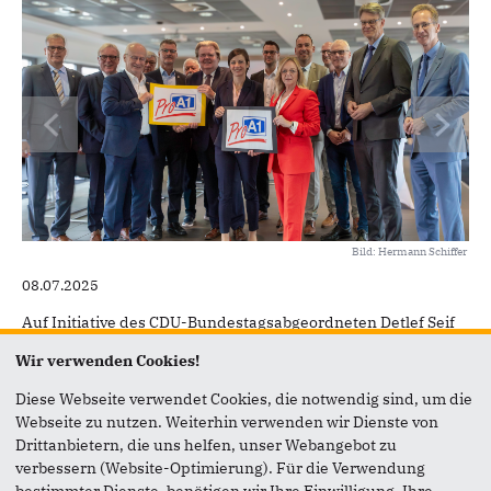
Bild: Hermann Schiffer
08.07.2025
Auf Initiative des CDU-Bundestagsabgeordneten Detlef Seif
trafen sich CDU-Bürgermeister und
Wir verwenden Cookies!
Bürgermeisterkandidaten aus dem Bundestagswahlkreis 91,
einige Landtagsabgeordnete sowie die Euskirchener
Diese Webseite verwendet Cookies, die notwendig sind, um die
Landratskandidatin Sabine Preiser-Marian mit
Webseite zu nutzen. Weiterhin verwenden wir Dienste von
Bundesverkehrsminister Patrick Schnieder (CDU). Auf der
Drittanbietern, die uns helfen, unser Webangebot zu
Agenda des Arbeitstreffens im Mechernicher Rathaus
verbessern (Website-Optimierung). Für die Verwendung
standen zentrale Infrastrukturprojekte der Region.