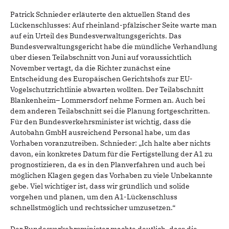
Patrick Schnieder erläuterte den aktuellen Stand des
Lückenschlusses: Auf rheinland-pfälzischer Seite warte man
auf ein Urteil des Bundesverwaltungsgerichts. Das
Bundesverwaltungsgericht habe die mündliche Verhandlung
über diesen Teilabschnitt von Juni auf voraussichtlich
November vertagt, da die Richter zunächst eine
Entscheidung des Europäischen Gerichtshofs zur EU-
Vogelschutzrichtlinie abwarten wollten. Der Teilabschnitt
Blankenheim– Lommersdorf nehme Formen an. Auch bei
dem anderen Teilabschnitt sei die Planung fortgeschritten.
Für den Bundesverkehrsminister ist wichtig, dass die
Autobahn GmbH ausreichend Personal habe, um das
Vorhaben voranzutreiben. Schnieder: „Ich halte aber nichts
davon, ein konkretes Datum für die Fertigstellung der A1 zu
prognostizieren, da es in den Planverfahren und auch bei
möglichen Klagen gegen das Vorhaben zu viele Unbekannte
gebe. Viel wichtiger ist, dass wir gründlich und solide
vorgehen und planen, um den A1-Lückenschluss
schnellstmöglich und rechtssicher umzusetzen.“
Der Bundesverkehrsminister machte deutlich, dass die