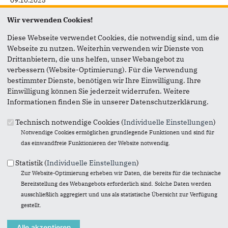
09.10.2025
CDU/CSU und SPD stellen für den Bau von
Wir verwenden Cookies!
Bundesfernstraßen drei Milliarden Euro zusätzlich aus dem
Diese Webseite verwendet Cookies, die notwendig sind, um die
Investitionspaket bereit, um baureife Projekte realisieren zu
Webseite zu nutzen. Weiterhin verwenden wir Dienste von
können. Darauf haben sich die Koalitionsfraktionen im
Drittanbietern, die uns helfen, unser Webangebot zu
Koalitionsausschuss geeinigt. Bundeskanzler Friedrich Merz
verbessern (Website-Optimierung). Für die Verwendung
betonte in einer Pressekonferenz, dass nun alle baureifen
bestimmter Dienste, benötigen wir Ihre Einwilligung. Ihre
Maßnahmen starten können.
Einwilligung können Sie jederzeit widerrufen. Weitere
Auch der Lückenschluss der A1 kann somit finanziert
Informationen finden Sie in unserer Datenschutzerklärung.
werden, sobald Baurecht vorliegt. Für den Abschnitt „Adenau
– Kelberg“ wird in Kürze eine Entscheidung des
Technisch notwendige Cookies (
Individuelle Einstellungen
)
Bundesverwaltungsgerichts erwartet. Die Baufreigabe
Notwendige Cookies ermöglichen grundlegende Funktionen und sind für
könnte im Anschluss zeitnah erteilt werden.
das einwandfreie Funktionieren der Website notwendig.
„Mit der jetzt getroffenen Vereinbarung ist die Finanzierung
Statistik (
Individuelle Einstellungen
)
gesichert. Ich erwarte, dass nach dem Urteil des
Zur Website-Optimierung erheben wir Daten, die bereits für die technische
Bundesverwaltungsgerichts die Bauausführungen für das
Bereitstellung des Webangebots erforderlich sind. Solche Daten werden
Teilstück der A1 beginnen. Der Lückenschluss ist eine
ausschließlich aggregiert und uns als statistische Übersicht zur Verfügung
zentrale Investition für Anwohner, Wirtschaft, Tourismus
gestellt.
und Umwelt. Die Achse hat eine überragende Bedeutung im
europäischen Verkehrsnetz“, erklärt der