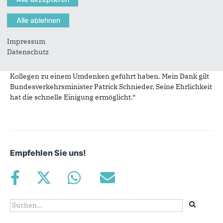
Bundestagsabgeordnete Detlef Seif.
Nachdem vor drei Wochen bekannt geworden war, dass
zahlreiche wichtige Straßenbauprojekte des Bundes
Impressum
zunächst nicht finanziert sind, hat die Koalition nun rasch
Datenschutz
eine tragfähige Lösung gefunden. Seif betont: „Ich bin froh,
dass meine und viele andere Einwände von Kolleginnen und
Kollegen zu einem Umdenken geführt haben. Mein Dank gilt
Bundesverkehrsminister Patrick Schnieder. Seine Ehrlichkeit
hat die schnelle Einigung ermöglicht.“
Empfehlen Sie uns!
Suchformular
Suche